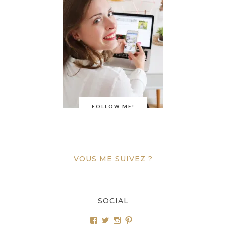
FOLLOW ME!
VOUS ME SUIVEZ ?
SOCIAL
Voir
Voir
Voir
Voir