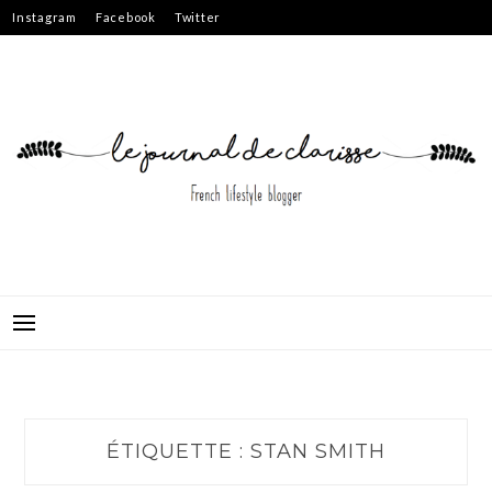
Skip
Instagram
Facebook
Twitter
to
content
ÉTIQUETTE :
STAN SMITH