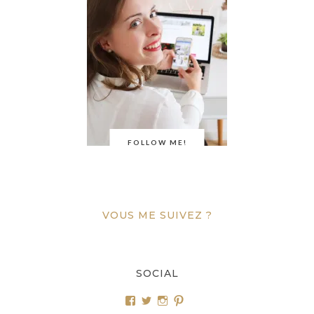
FOLLOW ME!
VOUS ME SUIVEZ ?
SOCIAL
Voir
Voir
Voir
Voir
le
le
le
le