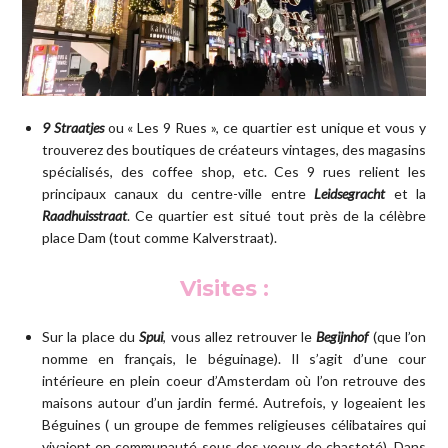
9 Straatjes
ou « Les 9 Rues », ce quartier est unique et vous y
trouverez des boutiques de créateurs vintages, des magasins
spécialisés, des coffee shop, etc. Ces 9 rues relient les
principaux canaux du centre-ville entre
Leidsegracht
et la
Raadhuisstraat
. Ce quartier est situé tout près de la célèbre
place Dam (tout comme Kalverstraat).
Visites :
Sur la place du
Spui
, vous allez retrouver le
Begijnhof
(que l’on
nomme en français, le béguinage). Il s’agit d’une cour
intérieure en plein coeur d’Amsterdam où l’on retrouve des
maisons autour d’un jardin fermé. Autrefois, y logeaient les
Béguines ( un groupe de femmes religieuses célibataires qui
vivaient en communauté sous des voeux de chasteté). Dans