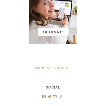
FOLLOW ME!
VOUS ME SUIVEZ ?
SOCIAL
Voir
Voir
Voir
Voir
le
le
le
le
profil
profil
profil
profil