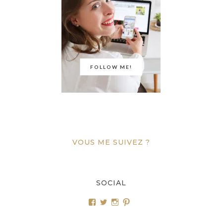
FOLLOW ME!
VOUS ME SUIVEZ ?
SOCIAL
Voir
Voir
Voir
Voir
le
le
le
le
profil
profil
profil
profil