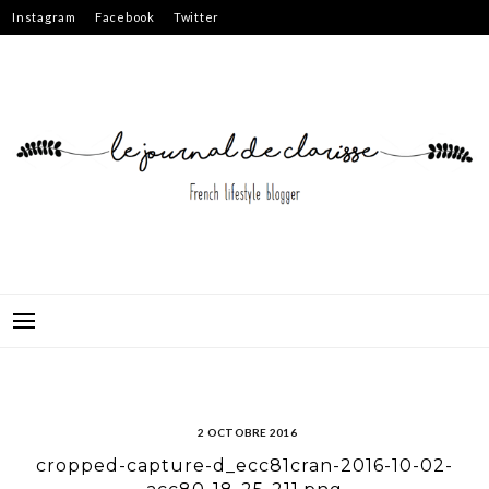
Skip
Instagram
Facebook
Twitter
to
content
2 OCTOBRE 2016
cropped-capture-d_ecc81cran-2016-10-02-