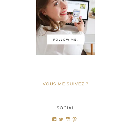
FOLLOW ME!
VOUS ME SUIVEZ ?
SOCIAL
Voir
Voir
Voir
Voir
le
le
le
le
profil
profil
profil
profil