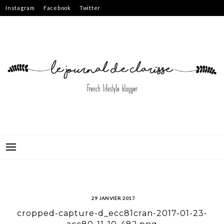
Skip
Instagram
Facebook
Twitter
to
content
29 JANVIER 2017
cropped-capture-d_ecc81cran-2017-01-23-