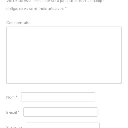
Votre adresse e-mail ne sera pas publiée.
Les champs
obligatoires sont indiqués avec
*
Commentaire
Nom
*
E-mail
*
Site web