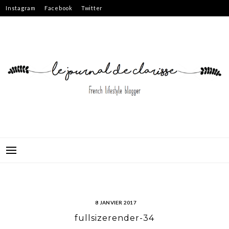
Skip
Instagram
Facebook
Twitter
to
content
8 JANVIER 2017
fullsizerender-34