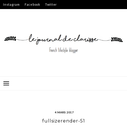
Skip
Instagram
Facebook
Twitter
to
content
4 MARS 2017
fullsizerender-51