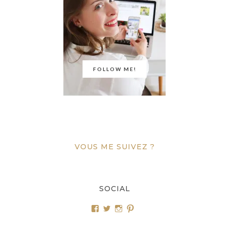
FOLLOW ME!
VOUS ME SUIVEZ ?
SOCIAL
Voir
Voir
Voir
Voir
le
le
le
le
profil
profil
profil
profil