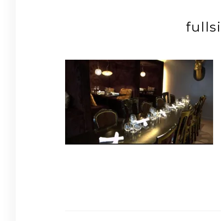
full
Navigation
de
l’article