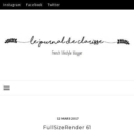
Skip
Instagram
Facebook
Twitter
to
content
12 MARS 2017
FullSizeRender 61