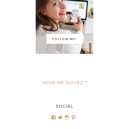
FOLLOW ME!
VOUS ME SUIVEZ ?
SOCIAL
Voir
Voir
Voir
Voir
le
le
le
le
profil
profil
profil
profil