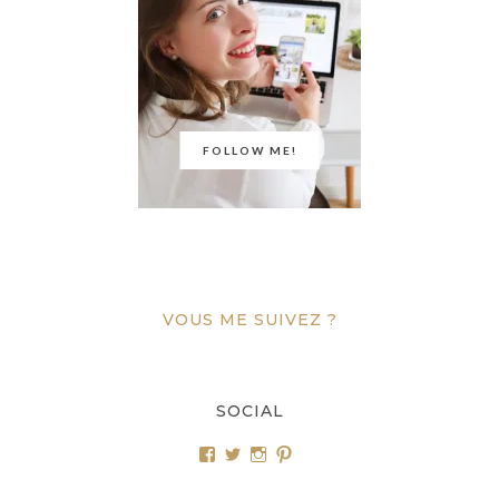
FOLLOW ME!
VOUS ME SUIVEZ ?
SOCIAL
Voir
Voir
Voir
Voir
le
le
le
le
profil
profil
profil
profil