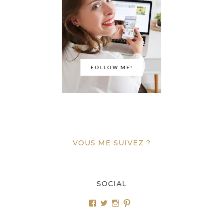
FOLLOW ME!
VOUS ME SUIVEZ ?
SOCIAL
Voir
Voir
Voir
Voir
le
le
le
le
profil
profil
profil
profil