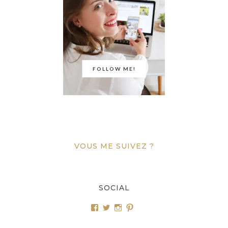
FOLLOW ME!
VOUS ME SUIVEZ ?
SOCIAL
Voir
Voir
Voir
Voir
le
le
le
le
profil
profil
profil
profil