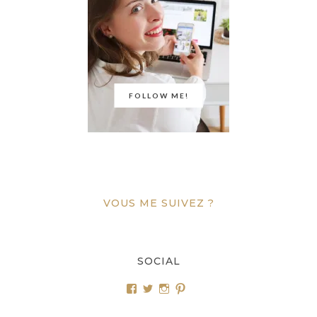
FOLLOW ME!
VOUS ME SUIVEZ ?
SOCIAL
Voir
Voir
Voir
Voir
le
le
le
le
profil
profil
profil
profil