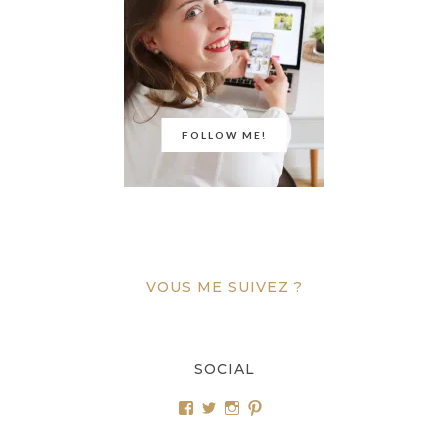
FOLLOW ME!
VOUS ME SUIVEZ ?
SOCIAL
Voir
Voir
Voir
Voir
le
le
le
le
profil
profil
profil
profil