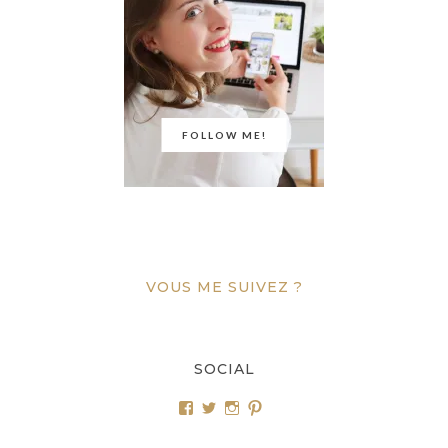
FOLLOW ME!
VOUS ME SUIVEZ ?
SOCIAL
Voir
Voir
Voir
Voir
le
le
le
le
profil
profil
profil
profil