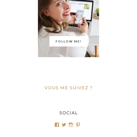
FOLLOW ME!
VOUS ME SUIVEZ ?
SOCIAL
Voir
Voir
Voir
Voir
le
le
le
le
profil
profil
profil
profil