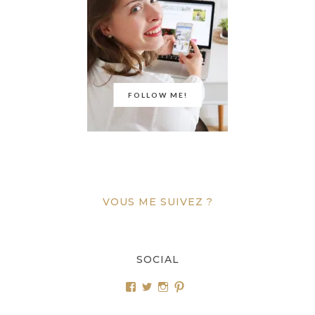
FOLLOW ME!
VOUS ME SUIVEZ ?
SOCIAL
Voir
Voir
Voir
Voir
le
le
le
le
profil
profil
profil
profil