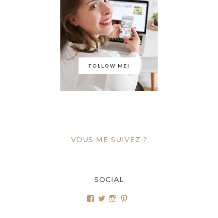
FOLLOW ME!
VOUS ME SUIVEZ ?
SOCIAL
Voir
Voir
Voir
Voir
le
le
le
le
profil
profil
profil
profil