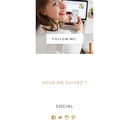
FOLLOW ME!
VOUS ME SUIVEZ ?
SOCIAL
Voir
Voir
Voir
Voir
le
le
le
le
profil
profil
profil
profil