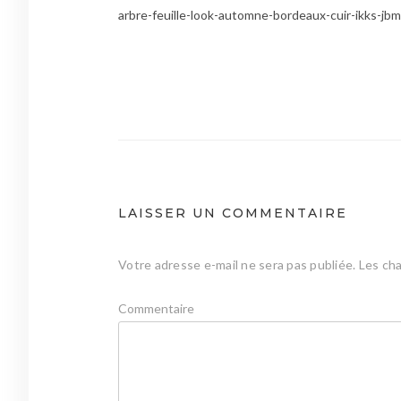
arbre-feuille-look-automne-bordeaux-cuir-ikks-jbm
Navigation
de
l’article
LAISSER UN COMMENTAIRE
Votre adresse e-mail ne sera pas publiée.
Les cha
Commentaire