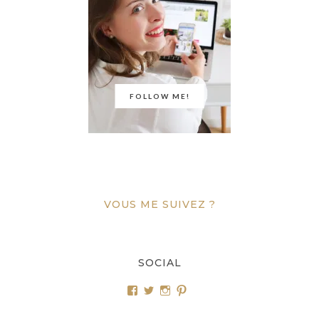
FOLLOW ME!
VOUS ME SUIVEZ ?
SOCIAL
Voir
Voir
Voir
Voir
le
le
le
le
profil
profil
profil
profil