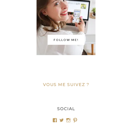
FOLLOW ME!
VOUS ME SUIVEZ ?
SOCIAL
Voir
Voir
Voir
Voir
le
le
le
le
profil
profil
profil
profil