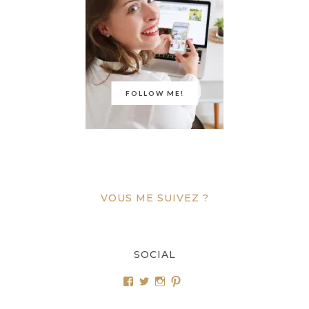
FOLLOW ME!
VOUS ME SUIVEZ ?
SOCIAL
Voir
Voir
Voir
Voir
le
le
le
le
profil
profil
profil
profil