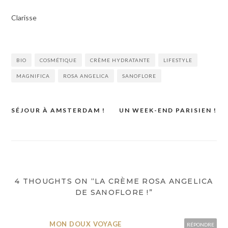
Clarisse
BIO
COSMÉTIQUE
CRÈME HYDRATANTE
LIFESTYLE
MAGNIFICA
ROSA ANGELICA
SANOFLORE
SÉJOUR À AMSTERDAM !
UN WEEK-END PARISIEN !
Navigation
de
l’article
4 THOUGHTS ON “LA CRÈME ROSA ANGELICA
DE SANOFLORE !”
MON DOUX VOYAGE
RÉPONDRE