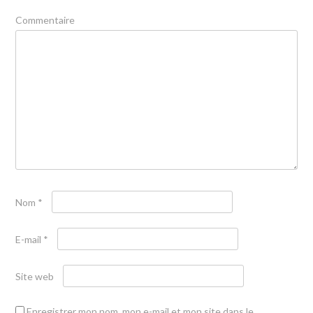
Commentaire
Nom
*
E-mail
*
Site web
Enregistrer mon nom, mon e-mail et mon site dans le