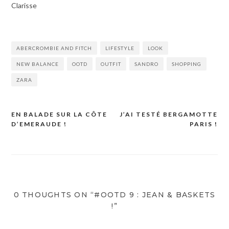
Clarisse
ABERCROMBIE AND FITCH
LIFESTYLE
LOOK
NEW BALANCE
OOTD
OUTFIT
SANDRO
SHOPPING
ZARA
EN BALADE SUR LA CÔTE
J’AI TESTÉ BERGAMOTTE
Navigation
D’EMERAUDE !
PARIS !
de
l’article
0 THOUGHTS ON “#OOTD 9 : JEAN & BASKETS
!”