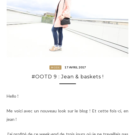
17 AVRIL 2017
MODE
#OOTD 9 : Jean & baskets !
Hello !
Me voici avec un nouveau look sur le blog ! Et cette fois-ci, en
jean !
J’ai profité de ce week-end de trois jours où je ne travaillais pas