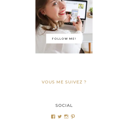
FOLLOW ME!
VOUS ME SUIVEZ ?
SOCIAL
Voir
Voir
Voir
Voir
le
le
le
le
profil
profil
profil
profil