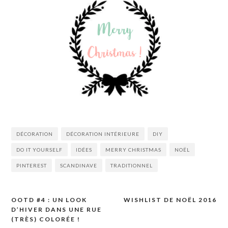
DÉCORATION
DÉCORATION INTÉRIEURE
DIY
DO IT YOURSELF
IDÉES
MERRY CHRISTMAS
NOËL
PINTEREST
SCANDINAVE
TRADITIONNEL
OOTD #4 : UN LOOK
WISHLIST DE NOËL 2016
Navigation
D’HIVER DANS UNE RUE
de
(TRÈS) COLORÉE !