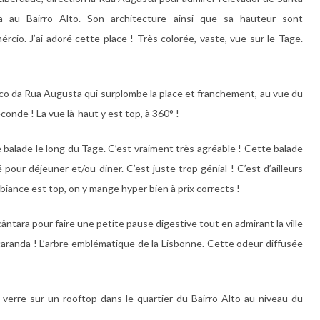
xa au Bairro Alto. Son architecture ainsi que sa hauteur sont
rcio. J’ai adoré cette place ! Très colorée, vaste, vue sur le Tage.
co da Rua Augusta qui surplombe la place et franchement, au vue du
econde ! La vue là-haut y est top, à 360° !
 balade le long du Tage. C’est vraiment très agréable ! Cette balade
our déjeuner et/ou diner. C’est juste trop génial ! C’est d’ailleurs
biance est top, on y mange hyper bien à prix corrects !
ântara pour faire une petite pause digestive tout en admirant la ville
aranda ! L’arbre emblématique de la Lisbonne. Cette odeur diffusée
 verre sur un rooftop dans le quartier du Bairro Alto au niveau du