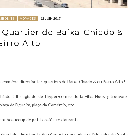
ISBONNE
VOYAGES
12 JUIN 2017
: Quartier de Baixa-Chiado &
airro Alto
us emmène direction les quartiers de Baixa-Chiado & du Bairro Alto !
ado ! Il s’agit de de l’hyper-centre de la ville. Nous y trouvons
laça da Figueira, plaça da Comércio, etc.
ent beaucoup de petits cafés, restaurants.
Liberdade, direction la Rua Augusta pour admirer l’elévador de Santa