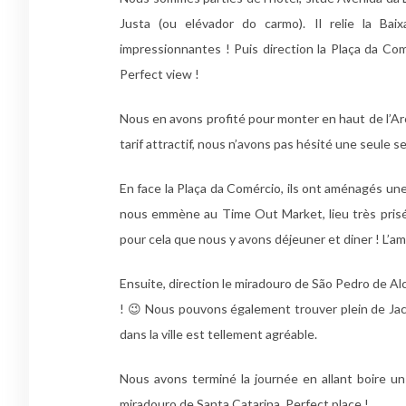
Justa (ou elévador do carmo). Il relie la Bai
impressionnantes ! Puis direction la Plaça da Comé
Perfect view !
Nous en avons profité pour monter en haut de l’Ar
tarif attractif, nous n’avons pas hésité une seule s
En face la Plaça da Comércio, ils ont aménagés une
nous emmène au Time Out Market, lieu très prisé p
pour cela que nous y avons déjeuner et diner ! L’am
Ensuite, direction le miradouro de São Pedro de Alc
! 😉 Nous pouvons également trouver plein de Jac
dans la ville est tellement agréable.
Nous avons terminé la journée en allant boire un
miradouro de Santa Catarina. Perfect place !