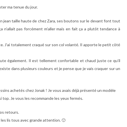
oter ma tenue du jour.
ean taille haute de chez Zara, ses boutons sur le devant font tout
a n’allait pas forcément m’aller mais en fait ça a plutôt tendance à
 J’ai totalement craqué sur son col volanté. Il apporte le petit côté
oute également. Il est tellement confortable et chaud juste ce qu’il
 existe dans plusieurs couleurs et je pense que je vais craquer sur un
cassins achetés chez Jonak ! Je vous avais déjà présenté un modèle
si top. Je vous les recommande les yeux fermés.
vos retours.
 les lis tous avec grande attention. 🙂