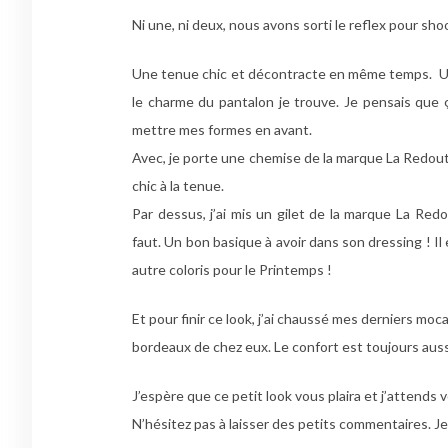
Ni une, ni deux, nous avons sorti le reflex pour sho
Une tenue chic et décontracte en même temps. Un j
le charme du pantalon je trouve. Je pensais que ç
mettre mes formes en avant.
Avec, je porte une chemise de la marque La Redoute.
chic à la tenue.
Par dessus, j’ai mis un gilet de la marque La Red
faut. Un bon basique à avoir dans son dressing ! Il
autre coloris pour le Printemps !
Et pour finir ce look, j’ai chaussé mes derniers mo
bordeaux de chez eux. Le confort est toujours aus
J’espère que ce petit look vous plaira et j’attends 
N’hésitez pas à laisser des petits commentaires. Je