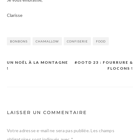
Clarisse
BONBONS
CHAMALLOW
CONFISERIE
FOOD
UN NOËL À LA MONTAGNE
#OOTD 23 : FOURRURE &
Navigation
!
FLOCONS !
de
l’article
LAISSER UN COMMENTAIRE
Votre adresse e-mail ne sera pas publiée.
Les champs
obligatoires sont indiqués avec
*